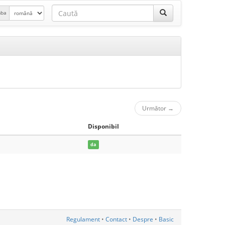
mba
Următor
→
Disponibil
da
Regulament
•
Contact
•
Despre
•
Basic