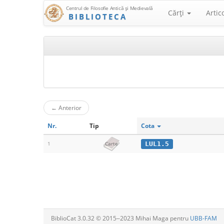
Centrul de Filosofie Antică şi Medievală
Cărţi
Artic
BIBLIOTECA
←
Anterior
Nr.
Tip
Cota
LUL1.5
1
Carte
BiblioCat 3.0.32 © 2015‒2023 Mihai Maga pentru
UBB-FAM