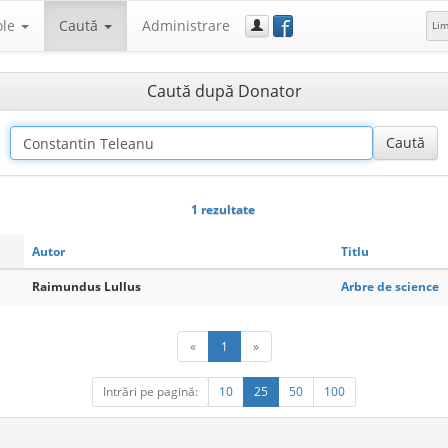
f
ole
Caută
Administrare
Li
Caută după Donator
1 rezultate
Autor
Titlu
Raimundus Lullus
Arbre de science
«
1
»
Intrări pe pagină:
10
25
50
100