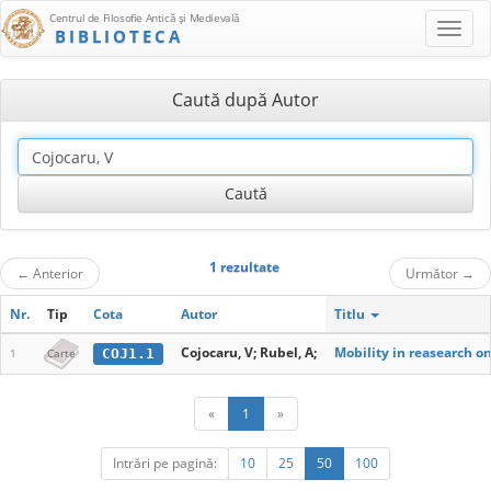
Centrul de Filosofie Antică şi Medievală
BIBLIOTECA
Caută după Autor
1 rezultate
←
Anterior
Următor
→
Nr.
Tip
Cota
Autor
Titlu
Cojocaru, V; Rubel, A;
Mobility in reasearch o
COJ1.1
1
Carte
«
1
»
Intrări pe pagină:
10
25
50
100