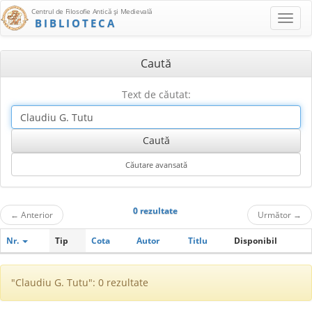
Centrul de Filosofie Antică şi Medievală
BIBLIOTECA
Caută
Text de căutat:
0 rezultate
←
Anterior
Următor
→
Nr.
Tip
Cota
Autor
Titlu
Disponibil
"Claudiu G. Tutu": 0 rezultate