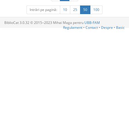
Intrări pe pagină:
10
25
50
100
BiblioCat 3.0.32 © 2015‒2023 Mihai Maga pentru
UBB-FAM
Regulament
•
Contact
•
Despre
•
Basic