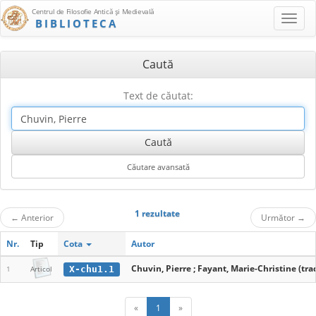
Centrul de Filosofie Antică şi Medievală
BIBLIOTECA
Caută
Text de căutat:
1 rezultate
←
Anterior
Următor
→
Nr.
Tip
Cota
Autor
Chuvin, Pierre ; Fayant, Marie-Christine (trad
X-chu1.1
1
Articol
«
1
»