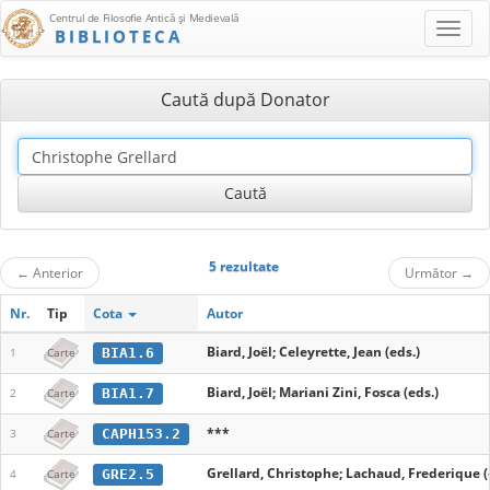
Centrul de Filosofie Antică şi Medievală
BIBLIOTECA
Caută după Donator
5 rezultate
←
Anterior
Următor
→
Nr.
Tip
Cota
Autor
Biard, Joël; Celeyrette, Jean (eds.)
BIA1.6
1
Carte
Biard, Joël; Mariani Zini, Fosca (eds.)
BIA1.7
2
Carte
***
CAPH153.2
3
Carte
Grellard, Christophe; Lachaud, Frederique (
GRE2.5
4
Carte