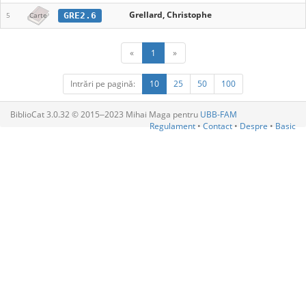
Grellard, Christophe
GRE2.6
5
Carte
«
1
»
Intrări pe pagină:
10
25
50
100
BiblioCat 3.0.32 © 2015‒2023 Mihai Maga pentru
UBB-FAM
Regulament
•
Contact
•
Despre
•
Basic