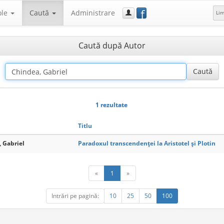
f
ole
Caută
Administrare
Li
Caută după Autor
1 rezultate
Titlu
 Gabriel
Paradoxul transcendenței la Aristotel și Plotin
«
1
»
Intrări pe pagină:
10
25
50
100