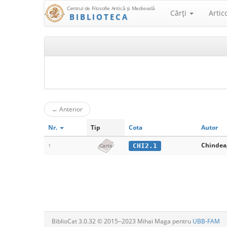
Centrul de Filosofie Antică şi Medievală
Cărţi
Artic
BIBLIOTECA
←
Anterior
Nr.
Tip
Cota
Autor
Chindea,
CHI2.1
1
Carte
BiblioCat 3.0.32 © 2015‒2023 Mihai Maga pentru
UBB-FAM