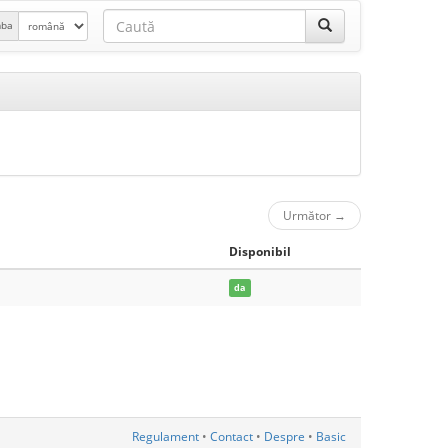
mba
Următor
→
Disponibil
da
Regulament
•
Contact
•
Despre
•
Basic