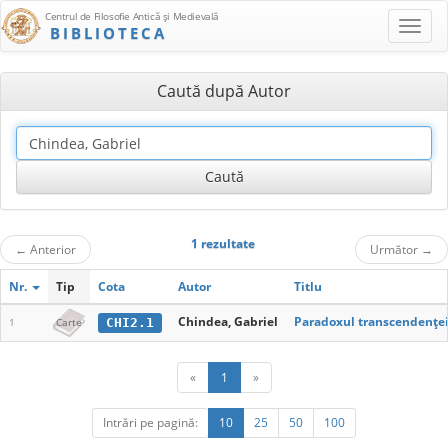
Centrul de Filosofie Antică şi Medievală
BIBLIOTECA
Caută după Autor
1 rezultate
←
Anterior
Următor
→
Nr.
Tip
Cota
Autor
Titlu
Chindea, Gabriel
Paradoxul transcendenței l
CHI2.1
1
Carte
«
1
»
Intrări pe pagină:
10
25
50
100