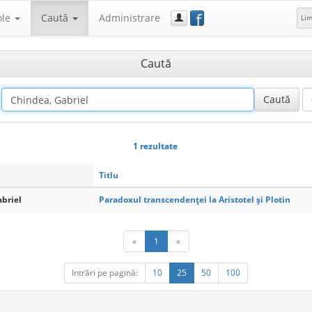
f
ole
Caută
Administrare
Li
Caută
1 rezultate
Titlu
briel
Paradoxul transcendenței la Aristotel și Plotin
«
1
»
Intrări pe pagină:
10
25
50
100