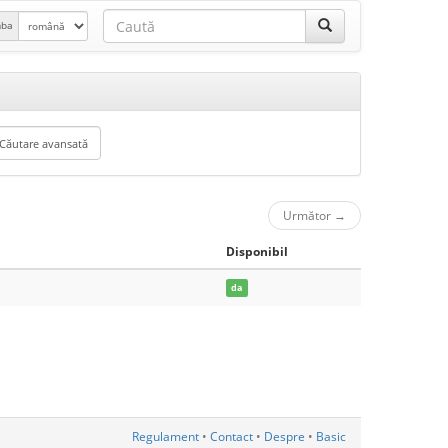
mba
Următor
→
Disponibil
da
Regulament
•
Contact
•
Despre
•
Basic