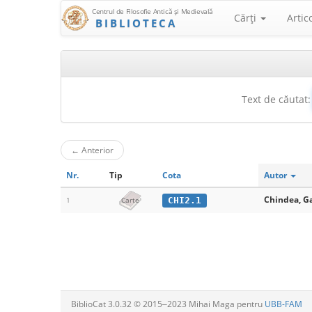
Centrul de Filosofie Antică şi Medievală
Cărţi
Artic
BIBLIOTECA
Text de căutat:
←
Anterior
Nr.
Tip
Cota
Autor
Chindea, Ga
CHI2.1
1
Carte
BiblioCat 3.0.32 © 2015‒2023 Mihai Maga pentru
UBB-FAM