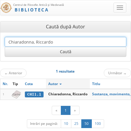
Centrul de Filosofie Antică şi Medievală
BIBLIOTECA
Caută după Autor
1 rezultate
←
Anterior
Următor
→
Nr.
Tip
Cota
Autor
Titlu
Chiaradonna, Riccardo
Sostanza, movimento, a
CHI1.1
1
Carte
«
1
»
Intrări pe pagină:
10
25
50
100