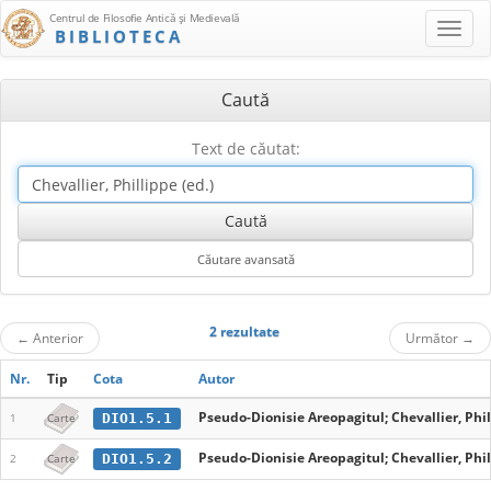
Centrul de Filosofie Antică şi Medievală
BIBLIOTECA
Caută
Text de căutat:
2 rezultate
←
Anterior
Următor
→
Nr.
Tip
Cota
Autor
Pseudo-Dionisie Areopagitul; Chevallier, Phil
DIO1.5.1
1
Carte
Pseudo-Dionisie Areopagitul; Chevallier, Phil
DIO1.5.2
2
Carte