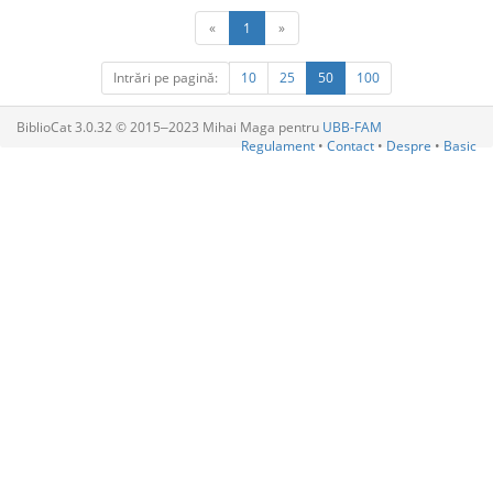
«
1
»
Intrări pe pagină:
10
25
50
100
BiblioCat 3.0.32 © 2015‒2023 Mihai Maga pentru
UBB-FAM
Regulament
•
Contact
•
Despre
•
Basic