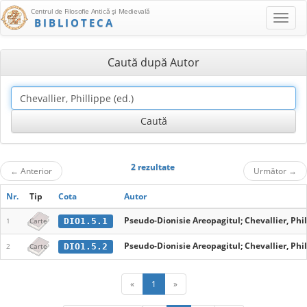
Centrul de Filosofie Antică şi Medievală
BIBLIOTECA
Caută după Autor
2 rezultate
←
Anterior
Următor
→
Nr.
Tip
Cota
Autor
Pseudo-Dionisie Areopagitul; Chevallier, Phil
DIO1.5.1
1
Carte
Pseudo-Dionisie Areopagitul; Chevallier, Phil
DIO1.5.2
2
Carte
«
1
»