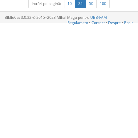
Intrări pe pagină:
10
25
50
100
BiblioCat 3.0.32 © 2015‒2023 Mihai Maga pentru
UBB-FAM
Regulament
•
Contact
•
Despre
•
Basic