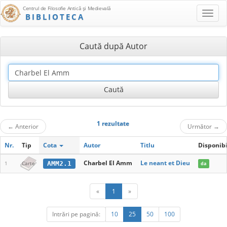
Centrul de Filosofie Antică şi Medievală
BIBLIOTECA
Caută după Autor
1 rezultate
←
Anterior
Următor
→
Nr.
Tip
Cota
Autor
Titlu
Disponibi
Charbel El Amm
Le neant et Dieu
AMM2.1
1
Carte
da
«
1
»
Intrări pe pagină:
10
25
50
100