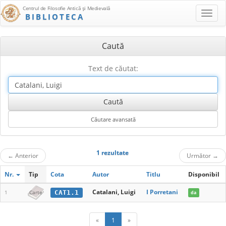
Centrul de Filosofie Antică şi Medievală
BIBLIOTECA
Caută
Text de căutat:
1 rezultate
←
Anterior
Următor
→
Nr.
Tip
Cota
Autor
Titlu
Disponibil
Catalani, Luigi
I Porretani
CAT1.1
1
Carte
da
«
1
»