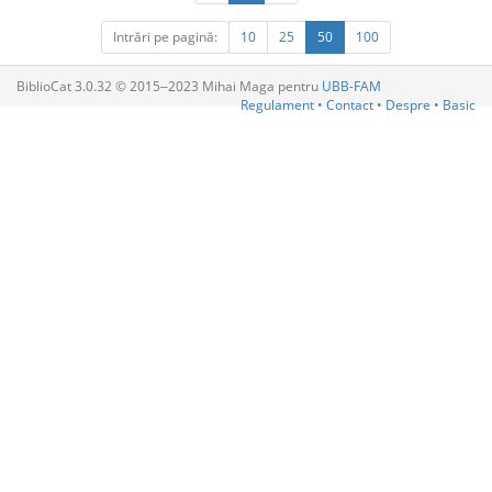
Intrări pe pagină:
10
25
50
100
BiblioCat 3.0.32 © 2015‒2023 Mihai Maga pentru
UBB-FAM
Regulament
•
Contact
•
Despre
•
Basic