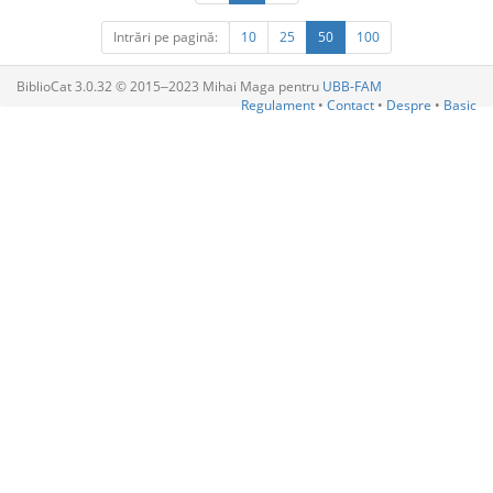
Intrări pe pagină:
10
25
50
100
BiblioCat 3.0.32 © 2015‒2023 Mihai Maga pentru
UBB-FAM
Regulament
•
Contact
•
Despre
•
Basic