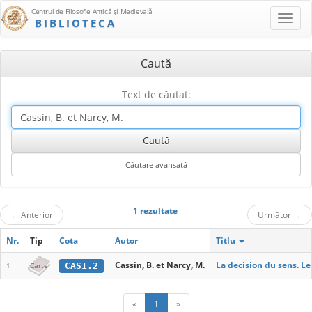
Centrul de Filosofie Antică şi Medievală
BIBLIOTECA
Caută
Text de căutat:
1 rezultate
←
Anterior
Următor
→
Nr.
Tip
Cota
Autor
Titlu
Cassin, B. et Narcy, M.
La decision du sens. L
CAS1.2
1
Carte
«
1
»