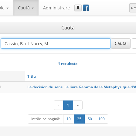
f
ole
Caută
Administrare
Li
Caută
1 rezultate
Titlu
.
La decision du sens. Le livre Gamma de la Metaphysique d'A
«
1
»
Intrări pe pagină:
10
25
50
100