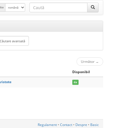
mba
Următor
→
Disponibil
ristote
da
Regulament
•
Contact
•
Despre
•
Basic