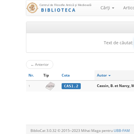
Centrul de Filosofie Antică şi Medievală
Cărţi
Artic
BIBLIOTECA
Text de căutat:
←
Anterior
Nr.
Tip
Cota
Autor
Cassin, B. et Narcy, M
CAS1.2
1
Carte
BiblioCat 3.0.32 © 2015‒2023 Mihai Maga pentru
UBB-FAM