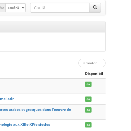
mba
Următor
→
Disponibil
da
sme latin
da
ources arabes et grecques dans l'oeuvre de
da
mologie aux XIIIe-XIVe siecles
da