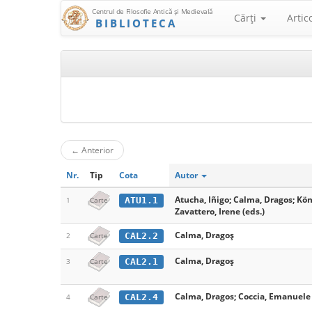
Centrul de Filosofie Antică şi Medievală
Cărţi
Artic
BIBLIOTECA
←
Anterior
Nr.
Tip
Cota
Autor
Atucha, Iñigo; Calma, Dragos; Kön
ATU1.1
1
Carte
Zavattero, Irene (eds.)
Calma, Dragoş
CAL2.2
2
Carte
Calma, Dragoş
CAL2.1
3
Carte
Calma, Dragos; Coccia, Emanuele 
CAL2.4
4
Carte