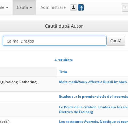
f
ole
Caută
Administrare
Li
Caută după Autor
4 rezultate
Titlu
ig-Pralong, Catherine;
Mots médiévaux offerts à Ruedi Imbach
Etudes sur le premier siecle de l'averroi
Le Poids de la citation. Etudes sur les s
Dietrich de Freiberg
(eds.)
Les sectatores Averrois. Noetique et cos