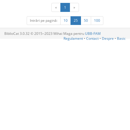
«
1
»
Intrări pe pagină:
10
25
50
100
BiblioCat 3.0.32 © 2015‒2023 Mihai Maga pentru
UBB-FAM
Regulament
•
Contact
•
Despre
•
Basic