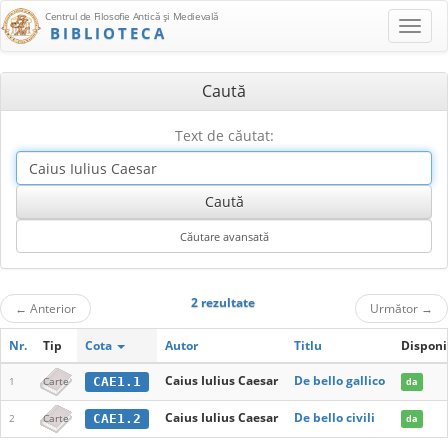
Centrul de Filosofie Antică şi Medievală
BIBLIOTECA
Caută
Text de căutat:
2 rezultate
←
Anterior
Următor
→
Nr.
Tip
Cota
Autor
Titlu
Disponi
Caius Iulius Caesar
De bello gallico
CAE1.1
1
Carte
da
Caius Iulius Caesar
De bello civili
CAE1.2
2
Carte
da