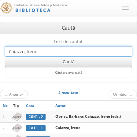
Centrul de Filosofie Antică şi Medievală
BIBLIOTECA
Caută
Text de căutat:
4 rezultate
←
Anterior
Următor
→
Nr.
Tip
Cota
Autor
Obrist, Barbara; Caiazzo, Irene (eds.)
CON1.2
1
Carte
Caiazzo, Irene
CAI1.1
2
Carte