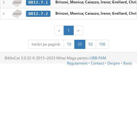
Brinzei, Monica; Caiazzo, Irene; Grellard, Chr
BRI2.7.1
3
Carte
Brinzei, Monica; Caiazzo, Irene; Grellard, Chr
BRI2.7.2
4
Carte
«
1
»
Intrări pe pagină:
10
25
50
100
BiblioCat 3.0.32 © 2015‒2023 Mihai Maga pentru
UBB-FAM
Regulament
•
Contact
•
Despre
•
Basic