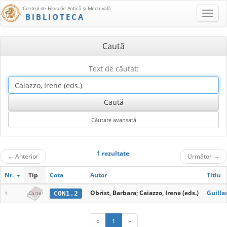
Centrul de Filosofie Antică şi Medievală
BIBLIOTECA
Caută
Text de căutat:
1 rezultate
←
Anterior
Următor
→
Nr.
Tip
Cota
Autor
Titlu
Obrist, Barbara; Caiazzo, Irene (eds.)
Guilla
CON1.2
1
Carte
«
1
»