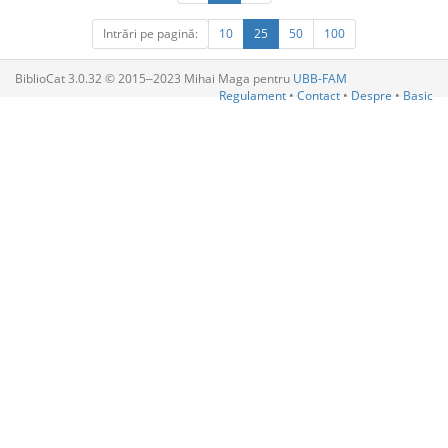
Intrări pe pagină:
10
25
50
100
BiblioCat 3.0.32 © 2015‒2023 Mihai Maga pentru
UBB-FAM
Regulament
•
Contact
•
Despre
•
Basic