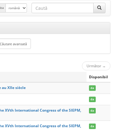
mba
Următor
→
Disponibil
au XIIe siècle
da
da
the XVth International Congress of the SIEPM,
da
the XVth International Congress of the SIEPM,
da