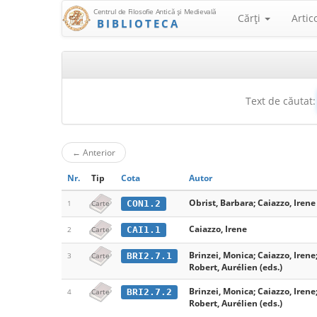
Centrul de Filosofie Antică şi Medievală
Cărţi
Artic
BIBLIOTECA
Text de căutat:
←
Anterior
Nr.
Tip
Cota
Autor
Obrist, Barbara; Caiazzo, Irene 
CON1.2
1
Carte
Caiazzo, Irene
CAI1.1
2
Carte
Brinzei, Monica; Caiazzo, Irene
BRI2.7.1
3
Carte
Robert, Aurélien (eds.)
Brinzei, Monica; Caiazzo, Irene
BRI2.7.2
4
Carte
Robert, Aurélien (eds.)