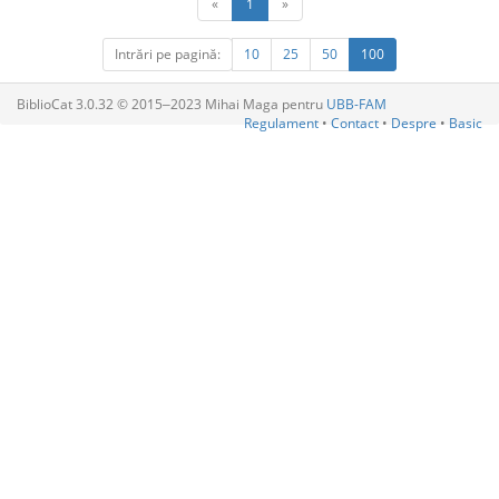
«
1
»
Intrări pe pagină:
10
25
50
100
BiblioCat 3.0.32 © 2015‒2023 Mihai Maga pentru
UBB-FAM
Regulament
•
Contact
•
Despre
•
Basic