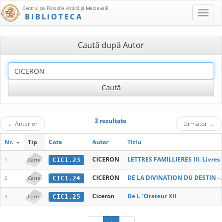
Centrul de Filosofie Antică şi Medievală
BIBLIOTECA
Caută după Autor
3 rezultate
←
Anterior
Următor
→
Nr.
Tip
Cota
Autor
Titlu
CICERON
LETTRES FAMILLIERES III. Livres 
CIC1.23
1
Carte
CICERON
DE LA DIVINATION DU DESTIN 
CIC1.24
2
Carte
Ciceron
De L`Orateur XII
CIC1.25
3
Carte