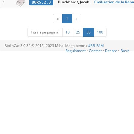
Burckhardt, Jacob
Civilisation de la Rena
BUR5.2.3
3
Carte
«
1
»
Intrări pe pagină:
10
25
50
100
BiblioCat 3.0.32 © 2015‒2023 Mihai Maga pentru
UBB-FAM
Regulament
•
Contact
•
Despre
•
Basic