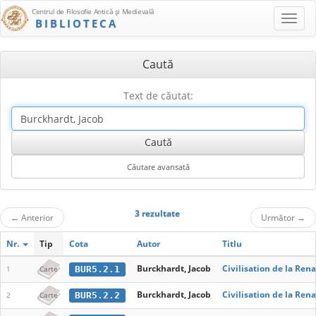
Centrul de Filosofie Antică şi Medievală
BIBLIOTECA
Caută
Text de căutat:
3 rezultate
←
Anterior
Următor
→
Nr.
Tip
Cota
Autor
Titlu
Burckhardt, Jacob
Civilisation de la Rena
BUR5.2.1
1
Carte
Burckhardt, Jacob
Civilisation de la Rena
BUR5.2.2
2
Carte