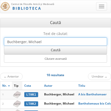
Centrul de Filosofie Antică şi Medievală
BIBLIOTECA
Caută
Text de căutat:
10 rezultate
←
Anterior
Următor
→
Nr.
Tip
Cota
Autor
Titlu
Buchberger, Michael
A bis Bartholomaer
LTHK1
1
Carte
Buchberger, Michael
Bartholomaus bis Col
LTHK2
2
Carte