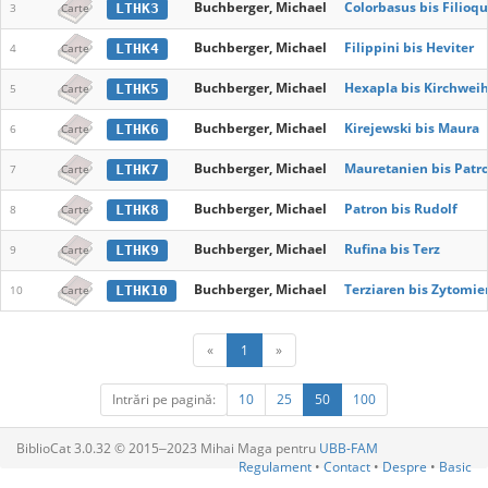
Buchberger, Michael
Colorbasus bis Filioq
LTHK3
3
Carte
Buchberger, Michael
Filippini bis Heviter
LTHK4
4
Carte
Buchberger, Michael
Hexapla bis Kirchwei
LTHK5
5
Carte
Buchberger, Michael
Kirejewski bis Maura
LTHK6
6
Carte
Buchberger, Michael
Mauretanien bis Patro
LTHK7
7
Carte
Buchberger, Michael
Patron bis Rudolf
LTHK8
8
Carte
Buchberger, Michael
Rufina bis Terz
LTHK9
9
Carte
Buchberger, Michael
Terziaren bis Zytomie
LTHK10
10
Carte
«
1
»
Intrări pe pagină:
10
25
50
100
BiblioCat 3.0.32 © 2015‒2023 Mihai Maga pentru
UBB-FAM
Regulament
•
Contact
•
Despre
•
Basic