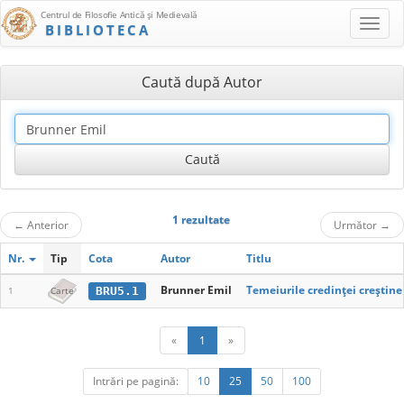
Centrul de Filosofie Antică şi Medievală
BIBLIOTECA
Caută după Autor
1 rezultate
←
Anterior
Următor
→
Nr.
Tip
Cota
Autor
Titlu
Brunner Emil
Temeiurile credinţei creştine
BRU5.1
1
Carte
«
1
»
Intrări pe pagină:
10
25
50
100