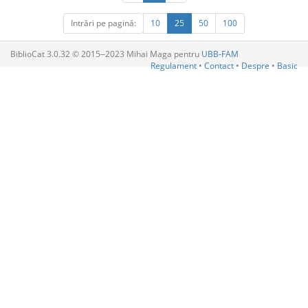
Intrări pe pagină:
10
25
50
100
BiblioCat 3.0.32 © 2015‒2023 Mihai Maga pentru
UBB-FAM
Regulament
•
Contact
•
Despre
•
Basic