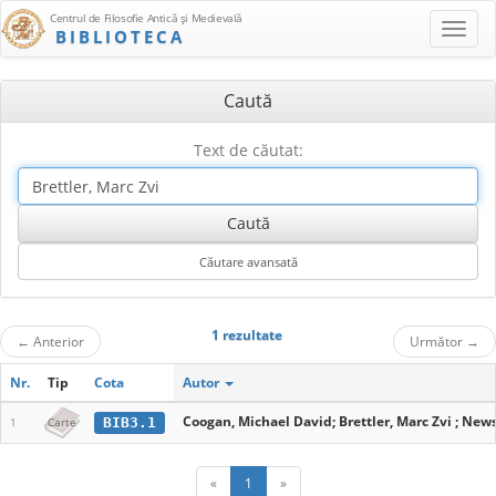
Centrul de Filosofie Antică şi Medievală
BIBLIOTECA
Caută
Text de căutat:
1 rezultate
←
Anterior
Următor
→
Nr.
Tip
Cota
Autor
Coogan, Michael David; Brettler, Marc Zvi ; New
BIB3.1
1
Carte
«
1
»