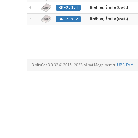
Bréhier, Émile (trad.)
BRE2.3.1
6
Carte
Bréhier, Émile (trad.)
BRE2.3.2
7
Carte
BiblioCat 3.0.32 © 2015‒2023 Mihai Maga pentru
UBB-FAM