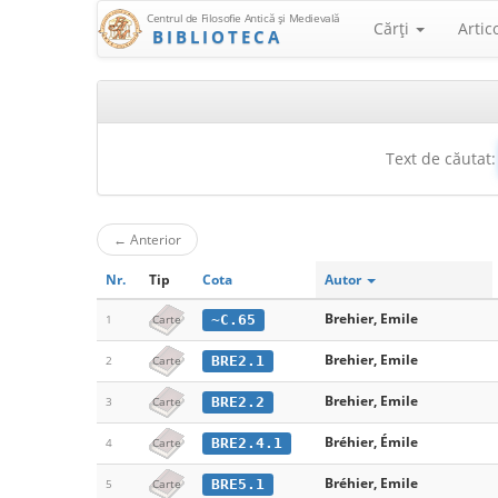
Centrul de Filosofie Antică şi Medievală
Cărţi
Artic
BIBLIOTECA
Text de căutat:
←
Anterior
Nr.
Tip
Cota
Autor
Brehier, Emile
~C.65
1
Carte
Brehier, Emile
BRE2.1
2
Carte
Brehier, Emile
BRE2.2
3
Carte
Bréhier, Émile
BRE2.4.1
4
Carte
Bréhier, Emile
BRE5.1
5
Carte