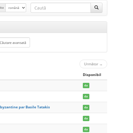
mba
Următor
→
Disponibil
da
da
 byzantine par Basile Tatakis
da
da
da