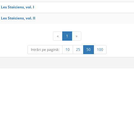
Les Stoïciens, vol. I
Les Stoïciens, vol. II
«
1
»
Intrări pe pagină:
10
25
50
100