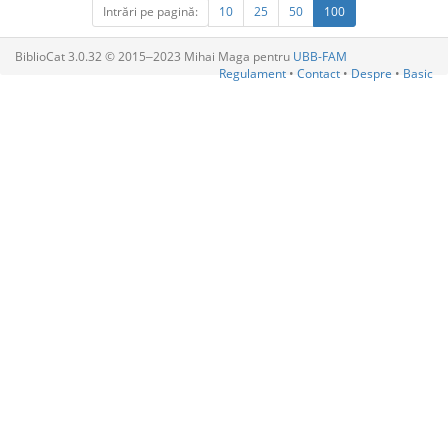
Intrări pe pagină:
10
25
50
100
BiblioCat 3.0.32 © 2015‒2023 Mihai Maga pentru
UBB-FAM
Regulament
•
Contact
•
Despre
•
Basic