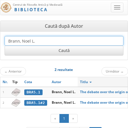
Centrul de Filosofie Antică şi Medievală
BIBLIOTECA
Caută după Autor
2 rezultate
←
Anterior
Următor
→
Nr.
Tip
Cota
Autor
Titlu
Brann, Noel L.
The debate over the origin o
BRA5.1
1
Carte
Brann, Noel L.
The debate over the origin o
BRA5.1#2
2
Carte
«
1
»