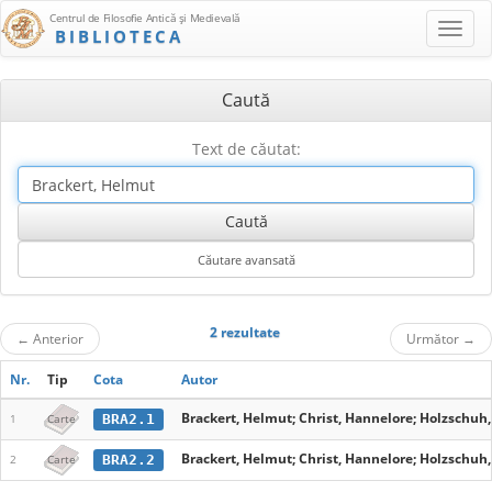
Centrul de Filosofie Antică şi Medievală
BIBLIOTECA
Caută
Text de căutat:
2 rezultate
←
Anterior
Următor
→
Nr.
Tip
Cota
Autor
Brackert, Helmut; Christ, Hannelore; Holzschuh,
BRA2.1
1
Carte
Brackert, Helmut; Christ, Hannelore; Holzschuh,
BRA2.2
2
Carte