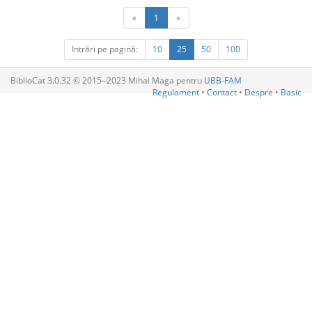
«
1
»
Intrări pe pagină:
10
25
50
100
BiblioCat 3.0.32 © 2015‒2023 Mihai Maga pentru
UBB-FAM
Regulament
•
Contact
•
Despre
•
Basic