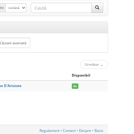
mba
Următor
→
Disponibil
e D'Aristote
da
Regulament
•
Contact
•
Despre
•
Basic