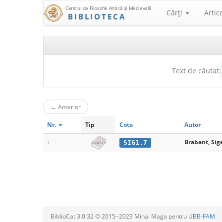
Centrul de Filosofie Antică şi Medievală
Cărţi
Artic
BIBLIOTECA
Text de căutat:
←
Anterior
Nr.
Tip
Cota
Autor
Brabant, Sig
SIG1.7
1
Carte
BiblioCat 3.0.32 © 2015‒2023 Mihai Maga pentru
UBB-FAM