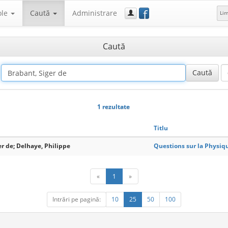
f
ole
Caută
Administrare
Li
Caută
1 rezultate
Titlu
er de; Delhaye, Philippe
Questions sur la Physiqu
«
1
»
Intrări pe pagină:
10
25
50
100