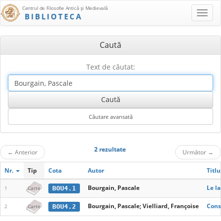
Centrul de Filosofie Antică şi Medievală
BIBLIOTECA
Caută
Text de căutat:
2 rezultate
←
Anterior
Următor
→
Nr.
Tip
Cota
Autor
Titlu
Bourgain, Pascale
Le l
BOU4.1
1
Carte
Bourgain, Pascale; Vielliard, Françoise
Cons
BOU4.2
2
Carte