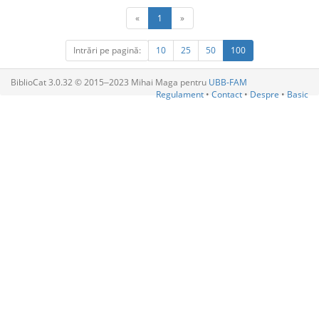
«
1
»
Intrări pe pagină:
10
25
50
100
BiblioCat 3.0.32 © 2015‒2023 Mihai Maga pentru
UBB-FAM
Regulament
•
Contact
•
Despre
•
Basic