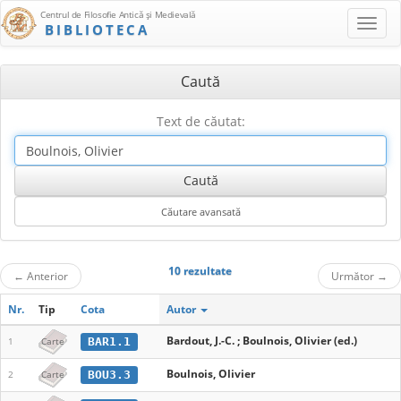
Centrul de Filosofie Antică şi Medievală
BIBLIOTECA
Caută
Text de căutat:
10 rezultate
←
Anterior
Următor
→
Nr.
Tip
Cota
Autor
Bardout, J.-C. ; Boulnois, Olivier (ed.)
BAR1.1
1
Carte
Boulnois, Olivier
BOU3.3
2
Carte