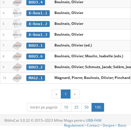
Boulnois, Olivier
BOU3.4
3
Carte
Boulnois, Olivier
X-bou1.1
4
Articol
Boulnois, Olivier
X-bou1.2
5
Articol
Boulnois, Olivier
X-bou1.3
6
Articol
Boulnois, Olivier (ed.)
BOU3.1
7
Carte
Boulnois, Olivier; Moulin, Isabelle (eds.)
BOU3.6
8
Carte
Boulnois, Olivier; Schmutz, Jacob; Solère, Je
BOU3.2
9
Carte
Magnard, Pierre; Boulnois, Olivier; Pinchard
MAG2.1
10
Carte
«
1
»
Intrări pe pagină:
10
25
50
100
BiblioCat 3.0.32 © 2015‒2023 Mihai Maga pentru
UBB-FAM
Regulament
•
Contact
•
Despre
•
Basic