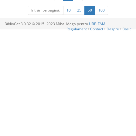
Intrări pe pagină:
10
25
50
100
BiblioCat 3.0.32 © 2015‒2023 Mihai Maga pentru
UBB-FAM
Regulament
•
Contact
•
Despre
•
Basic