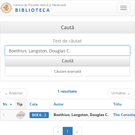
Centrul de Filosofie Antică şi Medievală
BIBLIOTECA
Caută
Text de căutat:
1 rezultate
←
Anterior
Următor
→
Nr.
Tip
Cota
Autor
Titlu
Boethius, Langston, Douglas C.
The Consola
BOE6.1
1
Carte
«
1
»