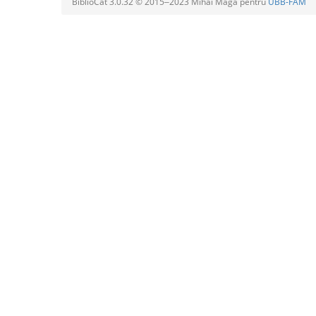
BiblioCat 3.0.32 © 2015‒2023 Mihai Maga pentru
UBB-FAM