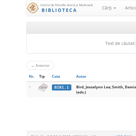
Centrul de Filosofie Antică şi Medievală
Cărţi
Artic
BIBLIOTECA
Text de căutat:
←
Anterior
Nr.
Tip
Cota
Autor
Bird, Jessalynn Lea; Smith, Damia
BIR1.1
1
Carte
(eds.)