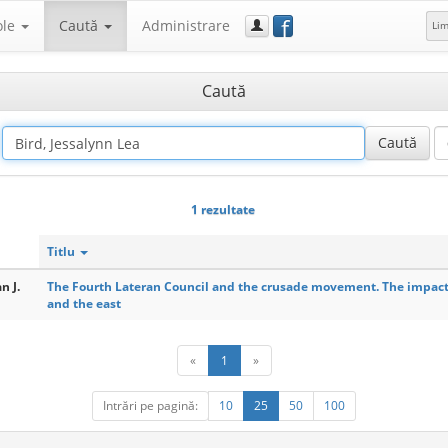
f
ole
Caută
Administrare
Li
Caută
1 rezultate
Titlu
n J.
The Fourth Lateran Council and the crusade movement. The impact 
and the east
«
1
»
Intrări pe pagină:
10
25
50
100