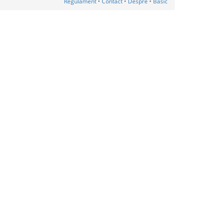
Regulament
•
Contact
•
Despre
•
Basic