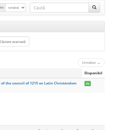
mba
Următor
→
Disponibil
of the council of 1215 on Latin Christendom
da