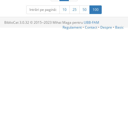
Intrări pe pagină:
10
25
50
100
BiblioCat 3.0.32 © 2015‒2023 Mihai Maga pentru
UBB-FAM
Regulament
•
Contact
•
Despre
•
Basic