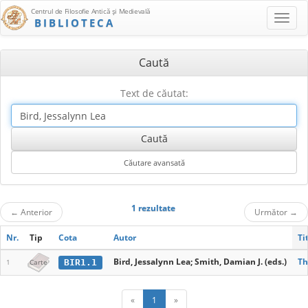
Centrul de Filosofie Antică şi Medievală
BIBLIOTECA
Caută
Text de căutat:
1 rezultate
←
Anterior
Următor
→
Nr.
Tip
Cota
Autor
Ti
Bird, Jessalynn Lea; Smith, Damian J. (eds.)
Th
BIR1.1
1
Carte
«
1
»