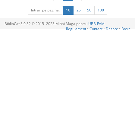
Intrări pe pagină:
10
25
50
100
BiblioCat 3.0.32 © 2015‒2023 Mihai Maga pentru
UBB-FAM
Regulament
•
Contact
•
Despre
•
Basic