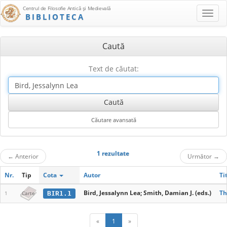
Centrul de Filosofie Antică şi Medievală
BIBLIOTECA
Caută
Text de căutat:
1 rezultate
←
Anterior
Următor
→
Nr.
Tip
Cota
Autor
Ti
Bird, Jessalynn Lea; Smith, Damian J. (eds.)
Th
BIR1.1
1
Carte
«
1
»