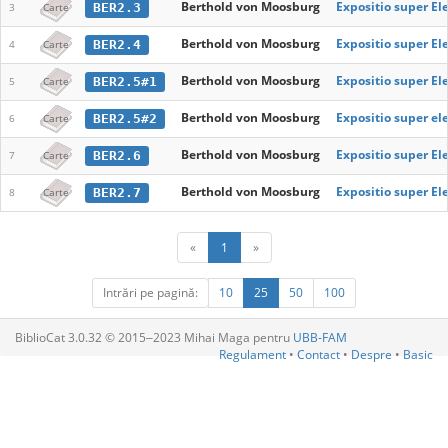
Berthold von Moosburg
Expositio super E
BER2.3
3
Carte
Berthold von Moosburg
Expositio super E
BER2.4
4
Carte
Berthold von Moosburg
Expositio super E
BER2.5#1
5
Carte
Berthold von Moosburg
Expositio super e
BER2.5#2
6
Carte
Berthold von Moosburg
Expositio super E
BER2.6
7
Carte
Berthold von Moosburg
Expositio super E
BER2.7
8
Carte
«
1
»
Intrări pe pagină:
10
25
50
100
BiblioCat 3.0.32 © 2015‒2023 Mihai Maga pentru
UBB-FAM
Regulament
•
Contact
•
Despre
•
Basic