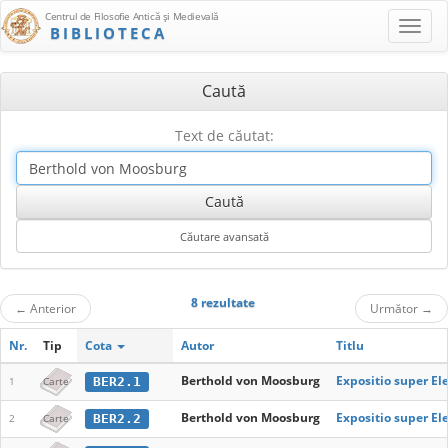
Centrul de Filosofie Antică şi Medievală
BIBLIOTECA
Caută
Text de căutat:
8 rezultate
←
Anterior
Următor
→
Nr.
Tip
Cota
Autor
Titlu
Berthold von Moosburg
Expositio super E
BER2.1
1
Carte
Berthold von Moosburg
Expositio super E
BER2.2
2
Carte