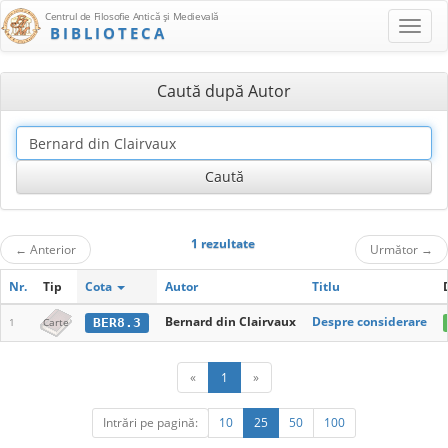
Centrul de Filosofie Antică şi Medievală
BIBLIOTECA
Caută după Autor
1 rezultate
←
Anterior
Următor
→
Nr.
Tip
Cota
Autor
Titlu
Bernard din Clairvaux
Despre considerare
BER8.3
1
Carte
«
1
»
Intrări pe pagină:
10
25
50
100