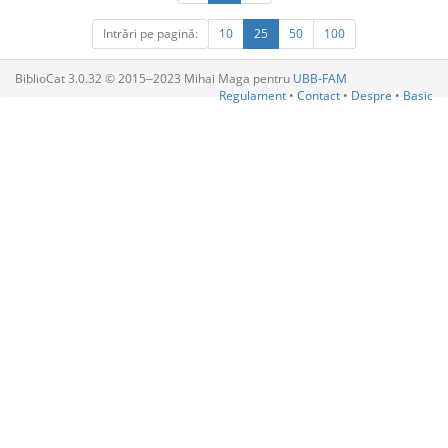
Intrări pe pagină:
10
25
50
100
BiblioCat 3.0.32 © 2015‒2023 Mihai Maga pentru
UBB-FAM
Regulament
•
Contact
•
Despre
•
Basic