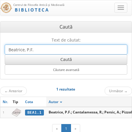
Centrul de Filosofie Antică şi Medievală
BIBLIOTECA
Caută
Text de căutat:
1 rezultate
←
Anterior
Următor
→
Nr.
Tip
Cota
Autor
Beatrice, P.F.; Cantalamessa, R.; Persic, A.; Pizzola
BEA1.1
1
Carte
«
1
»