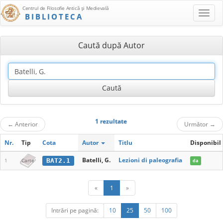
Centrul de Filosofie Antică şi Medievală
BIBLIOTECA
Caută după Autor
1 rezultate
←
Anterior
Următor
→
Nr.
Tip
Cota
Autor
Titlu
Disponibil
Batelli, G.
Lezioni di paleografia
BAT2.1
1
Carte
da
«
1
»
Intrări pe pagină:
10
25
50
100