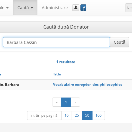
f
ole
Caută
Administrare
Li
Caută după Donator
1 rezultate
r
Titlu
in, Barbara
Vocabulaire européen des philosophies
«
1
»
Intrări pe pagină:
10
25
50
100