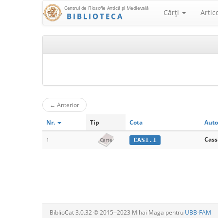
Centrul de Filosofie Antică şi Medievală
Cărţi
Artic
BIBLIOTECA
←
Anterior
Nr.
Tip
Cota
Auto
Cass
CAS1.1
1
Carte
BiblioCat 3.0.32 © 2015‒2023 Mihai Maga pentru
UBB-FAM