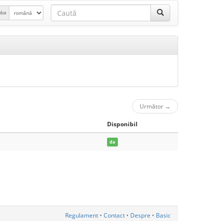
mba
Următor
→
Disponibil
da
Regulament
•
Contact
•
Despre
•
Basic