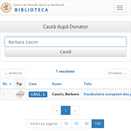
Centrul de Filosofie Antică şi Medievală
BIBLIOTECA
Caută după Donator
1 rezultate
←
Anterior
Următor
→
Nr.
Tip
Cota
Autor
Titlu
Cassin, Barbara
Vocabulaire européen des 
CAS1.1
1
Carte
«
1
»
Intrări pe pagină:
10
25
50
100