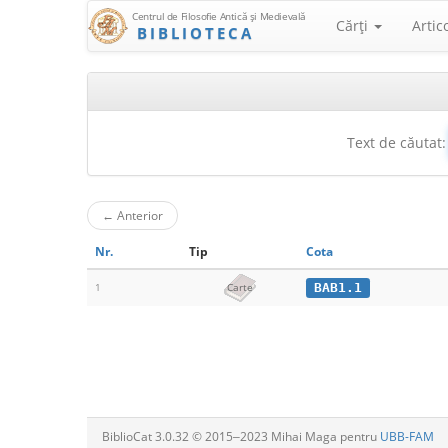
Centrul de Filosofie Antică şi Medievală
Cărţi
Artic
BIBLIOTECA
Text de căutat:
←
Anterior
Nr.
Tip
Cota
BAB1.1
1
Carte
BiblioCat 3.0.32 © 2015‒2023 Mihai Maga pentru
UBB-FAM