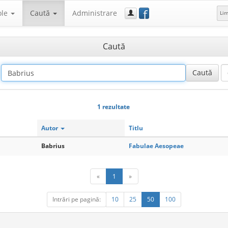
f
ole
Caută
Administrare
Li
Caută
1 rezultate
Autor
Titlu
Babrius
Fabulae Aesopeae
«
1
»
Intrări pe pagină:
10
25
50
100