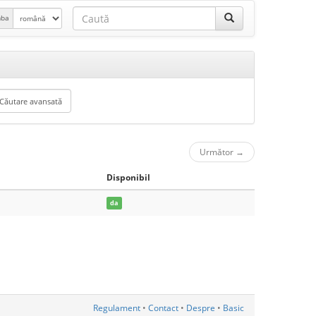
mba
Următor
→
Disponibil
da
Regulament
•
Contact
•
Despre
•
Basic