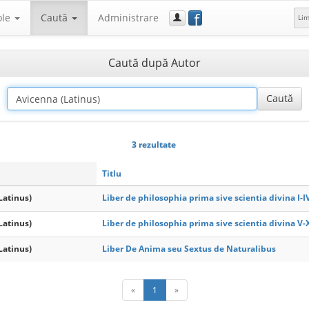
f
ole
Caută
Administrare
Li
Caută după Autor
3 rezultate
Titlu
Latinus)
Liber de philosophia prima sive scientia divina I-I
Latinus)
Liber de philosophia prima sive scientia divina V-
Latinus)
Liber De Anima seu Sextus de Naturalibus
«
1
»