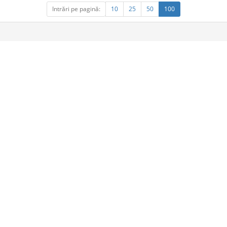
Intrări pe pagină:
10
25
50
100