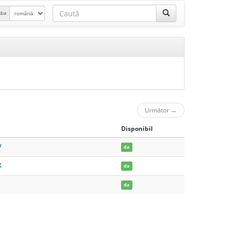
mba
Următor
→
Disponibil
V
da
X
da
da