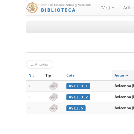
Centrul de Filosofie Antică şi Medievală
Cărţi
Artic
BIBLIOTECA
←
Anterior
Nr.
Tip
Cota
Autor
Avicenna (
AVI1.3.1
1
Carte
Avicenna (
AVI1.3.2
2
Carte
Avicenna (
AVI1.5
3
Carte