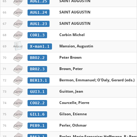
SAINT AUGUSTIN
AUG1.25
65
Carte
SAINT AUGUSTIN
AUG1.24
66
Carte
SAINT AUGUSTIN
AUG1.23
67
Carte
Corbin Michel
COR1.3
68
Carte
Mansion, Augustin
X-man1.1
69
Articol
Peter Brown
BRO2.2
70
Carte
Brown, Peter
BRO2.3
71
Carte
Bermon, Emmanuel; O'Daly, Gerard (eds.)
BER13.1
72
Carte
Guitton, Jean
GUI3.1
73
Carte
Courcelle, Pierre
COU2.2
74
Carte
Gilson, Etienne
GIL1.6
75
Carte
Perler, Othmar
PER9.1
76
Carte
Baslez, Marie-Francoise; Hoffmann, P.; Perno
BAS2.1
77
Carte