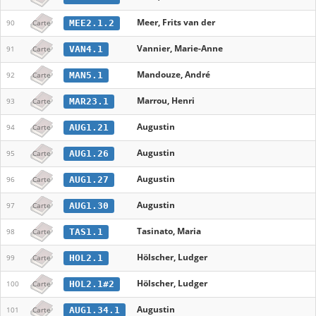
Meer, Frits van der
MEE2.1.2
90
Carte
Vannier, Marie-Anne
VAN4.1
91
Carte
Mandouze, André
MAN5.1
92
Carte
Marrou, Henri
MAR23.1
93
Carte
Augustin
AUG1.21
94
Carte
Augustin
AUG1.26
95
Carte
Augustin
AUG1.27
96
Carte
Augustin
AUG1.30
97
Carte
Tasinato, Maria
TAS1.1
98
Carte
Hölscher, Ludger
HOL2.1
99
Carte
Hölscher, Ludger
HOL2.1#2
100
Carte
Augustin
AUG1.34.1
101
Carte