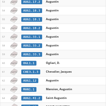
Augustin
AUG1.17.2
53
Carte
Augustin
AUG1.18.3
54
Carte
Augustin
AUG1.18.1
55
Carte
Augustin
AUG1.18.2
56
Carte
Augustin
AUG1.33.1
57
Carte
Augustin
AUG1.33.2
58
Carte
Augustin
AUG1.33.3
59
Carte
Ogliari, D.
OGL1.1
60
Carte
Chevalier, Jacques
CHE3.1.3
61
Carte
Augustin
AUG1.12
62
Carte
Mansion, Augustin
MAN1.1
63
Carte
Saint Augustin
AUG1.41.2
64
Carte