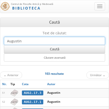
Centrul de Filosofie Antică şi Medievală
BIBLIOTECA
Caută
Text de căutat:
103 rezultate
←
Anterior
Următor
→
Nr.
Tip
Cota
Autor
Augustin
AUG1.17.3
51
Carte
Augustin
AUG1.17.1
52
Carte