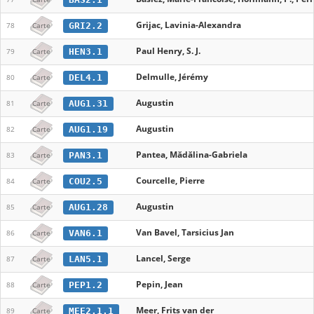
Grijac, Lavinia-Alexandra
GRI2.2
78
Carte
Paul Henry, S. J.
HEN3.1
79
Carte
Delmulle, Jérémy
DEL4.1
80
Carte
Augustin
AUG1.31
81
Carte
Augustin
AUG1.19
82
Carte
Pantea, Mădălina-Gabriela
PAN3.1
83
Carte
Courcelle, Pierre
COU2.5
84
Carte
Augustin
AUG1.28
85
Carte
Van Bavel, Tarsicius Jan
VAN6.1
86
Carte
Lancel, Serge
LAN5.1
87
Carte
Pepin, Jean
PEP1.2
88
Carte
Meer, Frits van der
MEE2.1.1
89
Carte