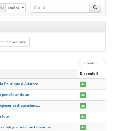
mba
Următor
→
Disponibil
la Politique d'Aristote
da
la pensée antique
da
xposes et discussions...
da
istote
da
L'ontologie Grecque Classique
da