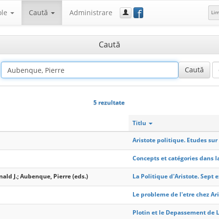
f
ole
Caută
Administrare
Li
Caută
5 rezultate
Titlu
Aristote politique. Etudes sur 
Concepts et catégories dans 
nald J.; Aubenque, Pierre (eds.)
La Politique d'Aristote. Sept e
Le probleme de l'etre chez Ar
Plotin et le Depassement de 