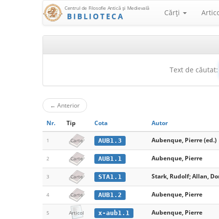
Centrul de Filosofie Antică şi Medievală
Cărţi
Artic
BIBLIOTECA
Text de căutat:
←
Anterior
Nr.
Tip
Cota
Autor
Aubenque, Pierre (ed.)
AUB1.3
1
Carte
Aubenque, Pierre
AUB1.1
2
Carte
Stark, Rudolf; Allan, Do
STA1.1
3
Carte
Aubenque, Pierre
AUB1.2
4
Carte
Aubenque, Pierre
x-aub1.1
5
Articol