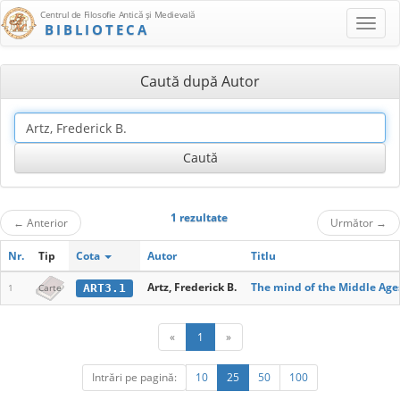
Centrul de Filosofie Antică şi Medievală
BIBLIOTECA
Caută după Autor
1 rezultate
←
Anterior
Următor
→
Nr.
Tip
Cota
Autor
Titlu
Artz, Frederick B.
The mind of the Middle Age
ART3.1
1
Carte
«
1
»
Intrări pe pagină:
10
25
50
100