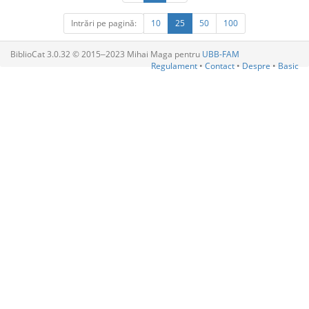
Intrări pe pagină:
10
25
50
100
BiblioCat 3.0.32 © 2015‒2023 Mihai Maga pentru
UBB-FAM
Regulament
•
Contact
•
Despre
•
Basic