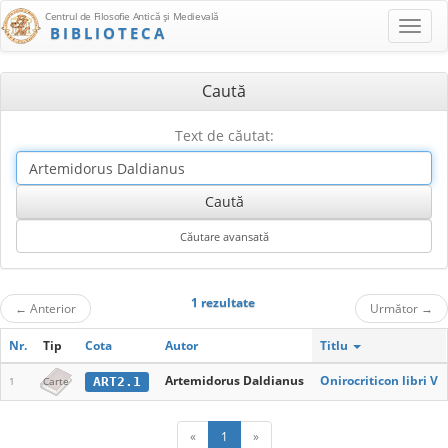
Centrul de Filosofie Antică şi Medievală
BIBLIOTECA
Caută
Text de căutat:
1 rezultate
←
Anterior
Următor
→
Nr.
Tip
Cota
Autor
Titlu
Artemidorus Daldianus
Onirocriticon libri V
ART2.1
1
Carte
«
1
»