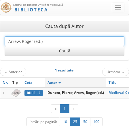
Centrul de Filosofie Antică şi Medievală
BIBLIOTECA
Caută după Autor
1 rezultate
←
Anterior
Următor
→
Nr.
Tip
Cota
Autor
Titlu
Duhem, Pierre; Arrew, Roger (ed.)
Medieval Cos
DUH1.2
1
Carte
«
1
»
Intrări pe pagină:
10
25
50
100