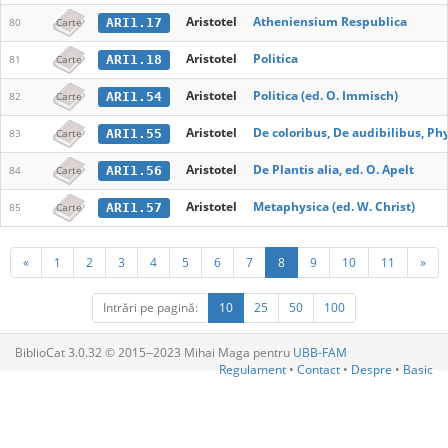
Aristotel
Atheniensium Respublica
ARI1.17
80
Carte
Aristotel
Politica
ARI1.18
81
Carte
Aristotel
Politica (ed. O. Immisch)
ARI1.54
82
Carte
Aristotel
De coloribus, De audibilibus, P
ARI1.55
83
Carte
Aristotel
De Plantis alia, ed. O. Apelt
ARI1.56
84
Carte
Aristotel
Metaphysica (ed. W. Christ)
ARI1.57
85
Carte
«
1
2
3
4
5
6
7
8
9
10
11
»
Intrări pe pagină:
10
25
50
100
BiblioCat 3.0.32 © 2015‒2023 Mihai Maga pentru
UBB-FAM
Regulament
•
Contact
•
Despre
•
Basic