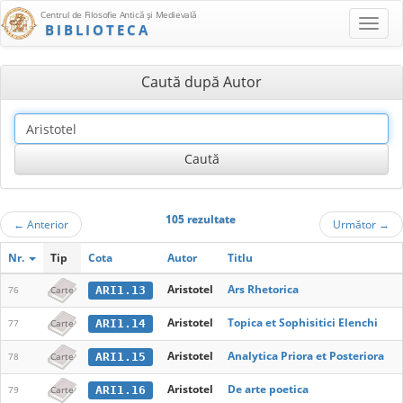
Centrul de Filosofie Antică şi Medievală
BIBLIOTECA
Caută după Autor
105 rezultate
←
Anterior
Următor
→
Nr.
Tip
Cota
Autor
Titlu
Aristotel
Ars Rhetorica
ARI1.13
76
Carte
Aristotel
Topica et Sophisitici Elenchi
ARI1.14
77
Carte
Aristotel
Analytica Priora et Posteriora
ARI1.15
78
Carte
Aristotel
De arte poetica
ARI1.16
79
Carte