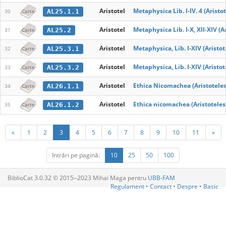
Aristotel
Metaphysica Lib. I-IV. 4 (Aristo
AL25.1.1
30
Carte
Aristotel
Metaphysica Lib. I-X, XII-XIV (A
AL25.2
31
Carte
Aristotel
Metaphysica, Lib. I-XIV (Aristot
AL25.3.1
32
Carte
Aristotel
Metaphysica, Lib. I-XIV (Aristot
AL25.3.2
33
Carte
Aristotel
Ethica Nicomachea (Aristoteles
AL26.1.1
34
Carte
Aristotel
Ethica nicomachea (Aristoteles
AL26.1.2
35
Carte
«
1
2
3
4
5
6
7
8
9
10
11
»
Intrări pe pagină:
10
25
50
100
BiblioCat 3.0.32 © 2015‒2023 Mihai Maga pentru
UBB-FAM
Regulament
•
Contact
•
Despre
•
Basic