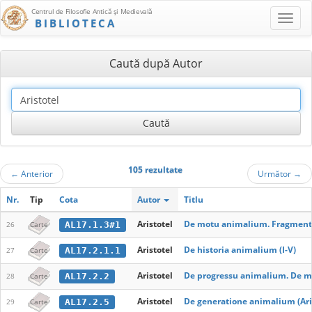
Centrul de Filosofie Antică şi Medievală
BIBLIOTECA
Caută după Autor
105 rezultate
←
Anterior
Următor
→
Nr.
Tip
Cota
Autor
Titlu
Aristotel
De motu animalium. Fragmenta
AL17.1.3#1
26
Carte
Aristotel
De historia animalium (I-V)
AL17.2.1.1
27
Carte
Aristotel
De progressu animalium. De mo
AL17.2.2
28
Carte
Aristotel
De generatione animalium (Ari
AL17.2.5
29
Carte